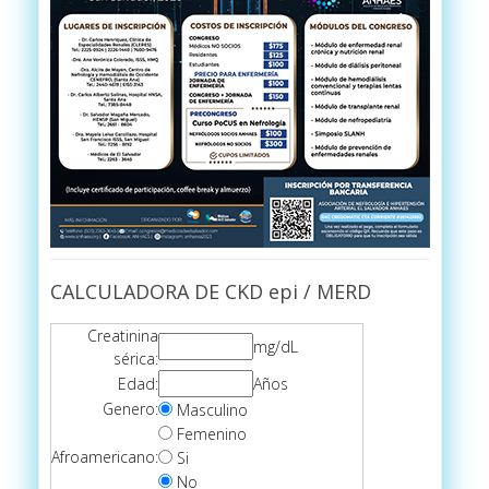
CALCULADORA DE CKD epi / MERD
Creatinina
mg/dL
sérica:
Edad:
Años
Genero:
Masculino
Femenino
Afroamericano:
Si
No