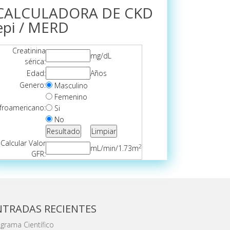
CALCULADORA DE CKD
epi / MERD
Creatinina
mg/dL
sérica:
Edad:
Años
Genero:
Masculino
Femenino
froamericano:
Si
No
Calcular Valor
2
mL/min/1.73m
GFR:
NTRADAS RECIENTES
grama Científico