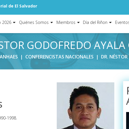
ial de El Salvador
o 2026
Quiénes Somos
Miembros
Día del Riñon
Evento
ÉSTOR GODOFREDO AYALA
 ANHAES
|
CONFERENCISTAS NACIONALES
|
DR. NÉSTOR
s
990-1998.