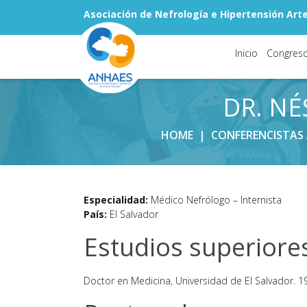
Asociación de Nefrología e Hipertensión Arter
Inicio
Congres
DR. N
HOME
|
CONFERENCISTAS
Especialidad:
Médico Nefrólogo – Internista
País:
El Salvador
Estudios superiore
Doctor en Medicina, Universidad de El Salvador. 1