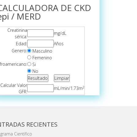
CALCULADORA DE CKD
epi / MERD
Creatinina
mg/dL
sérica:
Edad:
Años
Genero:
Masculino
Femenino
froamericano:
Si
No
Calcular Valor
2
mL/min/1.73m
GFR:
NTRADAS RECIENTES
grama Científico